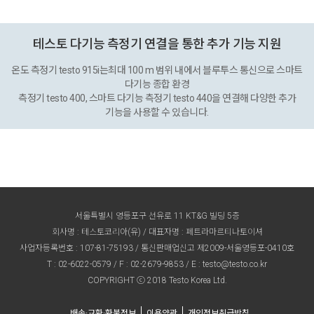
테스토 다기능 측정기 연결을 통한 추가 기능 지원
온도 측정기 testo 915i는최대 100 m 범위 내에서 블루투스 통신으로 스마트
다기능 종합 환경
측정기 testo 400, 스마트 다기능 측정기 testo 440을 연결해 다양한 추가
기능을 사용할 수 있습니다.
서울특별시 영등포구 선유로 11 KT&G 빌딩 5층
회사명 : 테스토코리아(유) / 대표자명 : 페트라마르티나토이셔
사업자등록번호 : 107-81-75193 / 통신판매업신고 제2009-서울영등포-0410호
T :
02-6022-0579
/ F : 02-2679-9853 / E :
testo@testo.co.kr
COPYRIGHT ⓒ 2018 Testo Korea Ltd.
배송·교환·환불정보
이용약관
개인정보취급방침