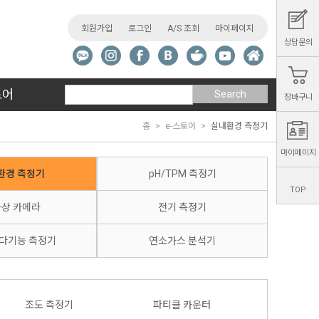
회원가입
로그인
A/S 조회
마이페이지
상담문의
토어
Search
장바구니
홈
e-스토어
실내환경 측정기
마이페이지
환경 측정기
pH/TPM 측정기
TOP
상 카메라
전기 측정기
 다기능 측정기
연소가스 분석기
조도 측정기
파티클 카운터