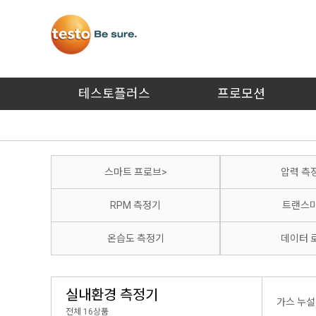
테스토플러스
프로모션
스마트 프로브
>
압력 측
RPM 측정기
트랜스
온습도 측정기
데이터 
실내환경 측정기
가스 누설
전체 16상품