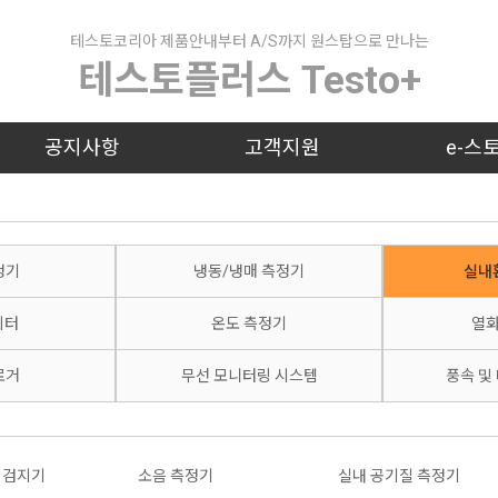
테스토코리아 제품안내부터 A/S까지 원스탑으로 만나는
테스토플러스 Testo+
공지사항
고객지원
e-스
정기
냉동/냉매 측정기
실내
미터
온도 측정기
열화
로거
무선 모니터링 시스템
풍속 및
 검지기
소음 측정기
실내 공기질 측정기