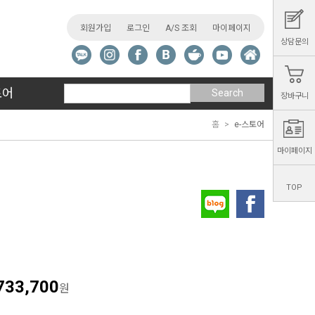
회원가입
로그인
A/S 조회
마이페이지
상담문의
토어
Search
장바구니
홈
e-스토어
마이페이지
TOP
733,700
원