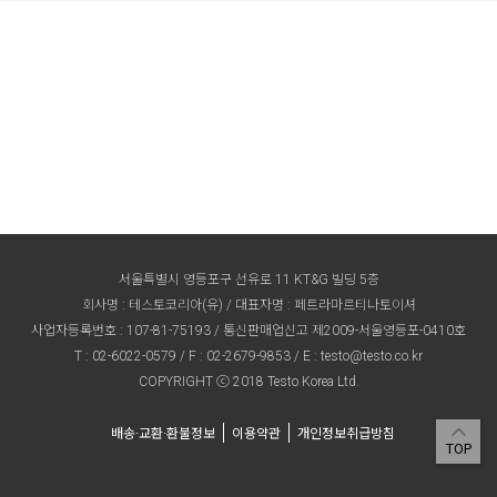
서울특별시 영등포구 선유로 11 KT&G 빌딩 5층
회사명 : 테스토코리아(유) / 대표자명 : 페트라마르티나토이셔
사업자등록번호 : 107-81-75193 / 통신판매업신고 제2009-서울영등포-0410호
T :
02-6022-0579
/ F : 02-2679-9853 / E :
testo@testo.co.kr
COPYRIGHT ⓒ 2018 Testo Korea Ltd.
배송·교환·환불정보
이용약관
개인정보취급방침
TOP