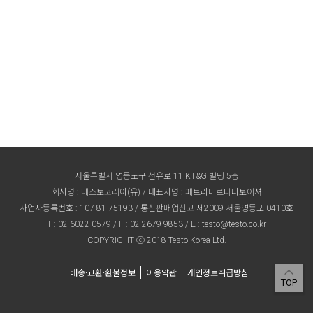
서울특별시 영등포구 선유로 11 KT&G 빌딩 5층
회사명 : 테스토코리아(유) / 대표자명 : 페트라마르티나토이셔
사업자등록번호 : 107-81-75193 / 통신판매업신고 제2009-서울영등포-0410호
T :
02-6022-0579
/ F : 02-2679-9853 / E :
testo@testo.co.kr
COPYRIGHT ⓒ 2018 Testo Korea Ltd.
배송·교환·환불정보
이용약관
개인정보취급방침
TOP