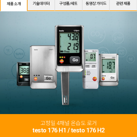
기술데이터
구성품/세트
동영상 가이드
관련 제품
제품 소개
고정밀 4채널 온습도 로거
testo 176 H1 / testo 176 H2